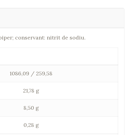
iper; conservant: nitrit de sodiu.
1086,09 / 259,58
21,78 g
8,50 g
0,28 g