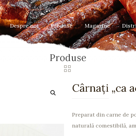
Despre noi
Produse
Magazine
Distr
Produse
Cârnați „ca a
Preparat din carne de po
naturală comestibilă, am