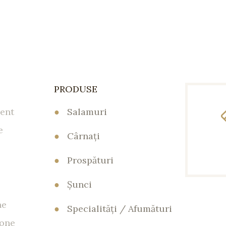
PRODUSE
ent
●
Salamuri
e
●
Cârnaţi
●
Prospături
●
Şunci
ne
●
Specialităţi / Afumături
tone