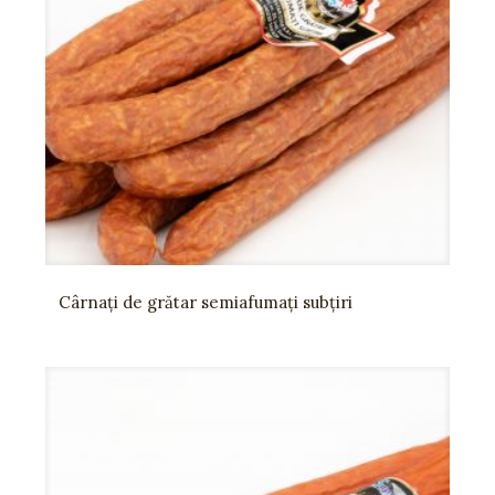
Cârnați de grătar semiafumați subțiri