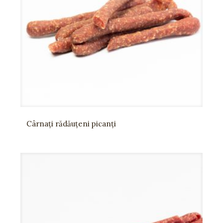
Cârnați rădăuțeni picanți