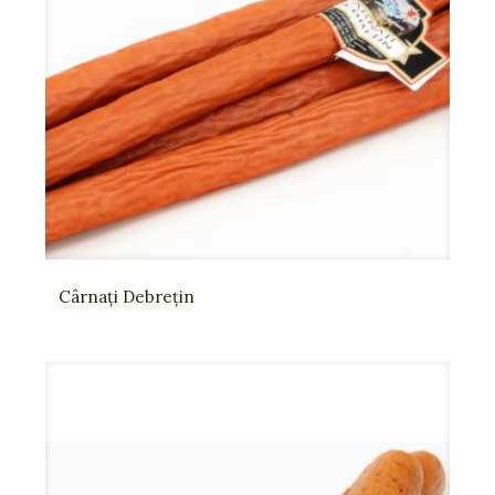
Cârnați Debrețin