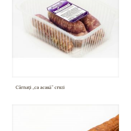
Cârnați „ca acasă” cruzi