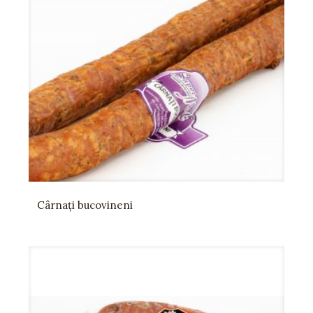
Cârnați bucovineni