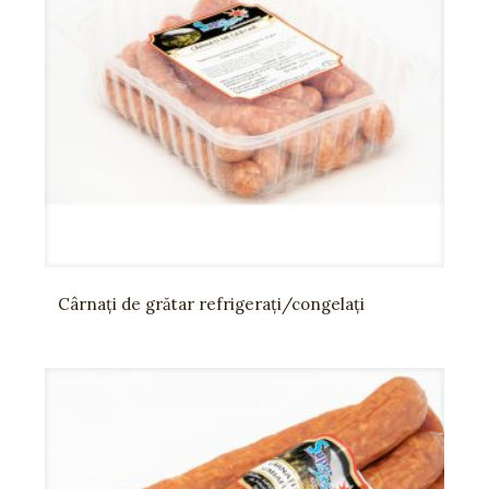
Cârnați de grătar refrigerați/congelați