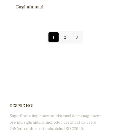
Gușă afumată
1
2
3
DESPRE NOI
SuperStar a implementat sistemul de management
privind siguranţa alimentelor, certificat de către
QSCert conform standardului ISO 22000.