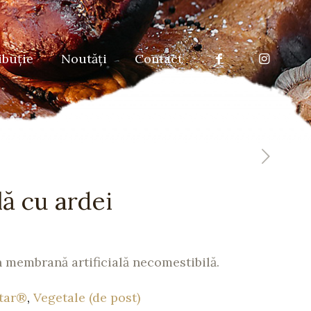
ibuţie
Noutăţi
Contact
ă cu ardei
în membrană artificială necomestibilă.
tar®
,
Vegetale (de post)