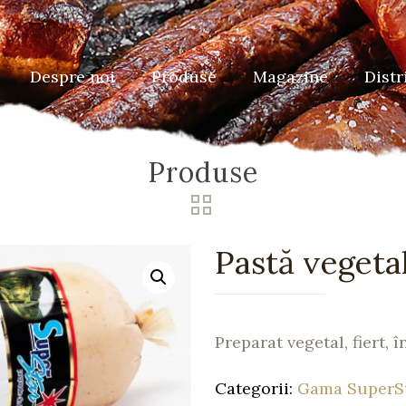
Despre noi
Produse
Magazine
Distr
Produse
Pastă vegetal
Preparat vegetal, fiert, 
Categorii:
Gama SuperS