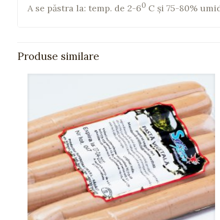
0
A se păstra la: temp. de 2-6
C şi 75-80% umid
Produse similare