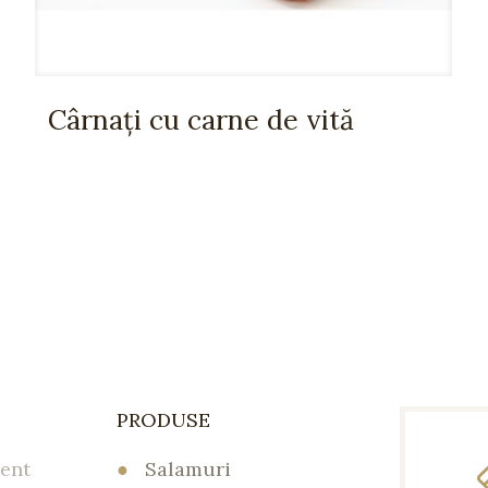
Cârnați cu carne de vită
PRODUSE
ent
●
Salamuri