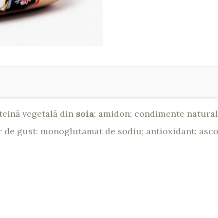
oteină vegetală din
soia
; amidon; condimente naturale
or de gust: monoglutamat de sodiu; antioxidant: asco