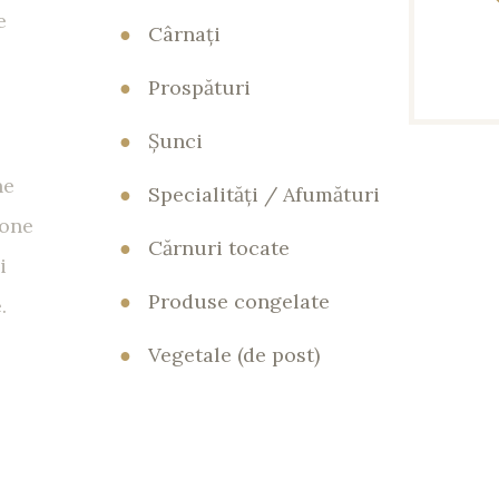
e
●
Cârnaţi
●
Prospături
●
Şunci
ne
●
Specialităţi / Afumături
tone
●
Cărnuri tocate
i
●
Produse congelate
.
●
Vegetale (de post)