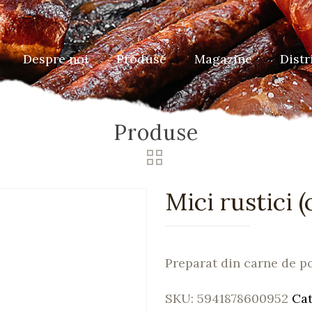
Despre noi
Produse
Magazine
Distr
Produse
Mici rustici (
Preparat din carne de po
SKU:
5941878600952
Cat