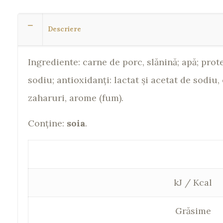
Descriere
Ingrediente: carne de porc, slănină; apă; prot
sodiu; antioxidanţi: lactat și acetat de sodiu
zaharuri, arome (fum).
Conţine:
soia
.
kJ / Kcal
Grăsime