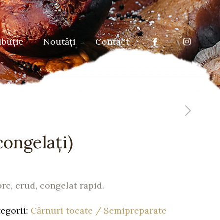
ibuţie
Noutăţi
Contact
congelați)
rc, crud, congelat rapid.
egorii:
Cărnuri tocate / Semipreparate