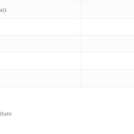
ați
itate