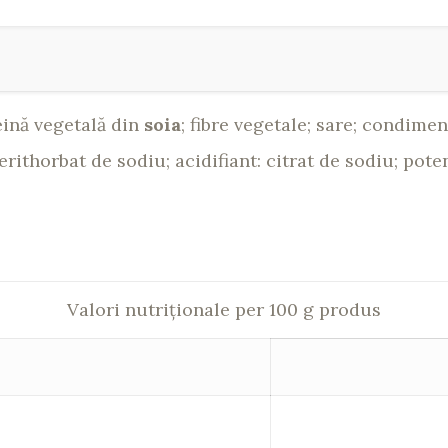
eină vegetală din
soia
; fibre vegetale; sare; condime
, erithorbat de sodiu; acidifiant: citrat de sodiu; p
Valori nutriționale per 100 g produs