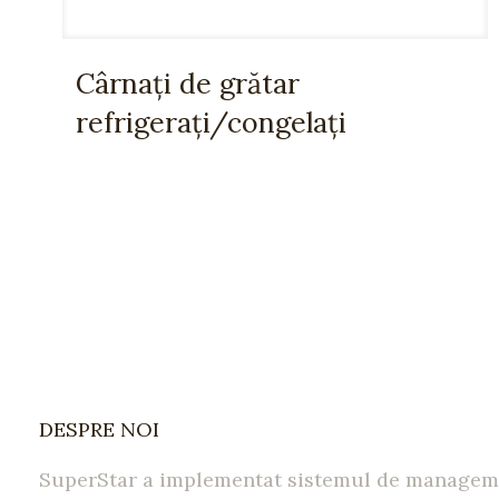
Cârnați de grătar
refrigerați/congelați
DESPRE NOI
SuperStar a implementat sistemul de managem