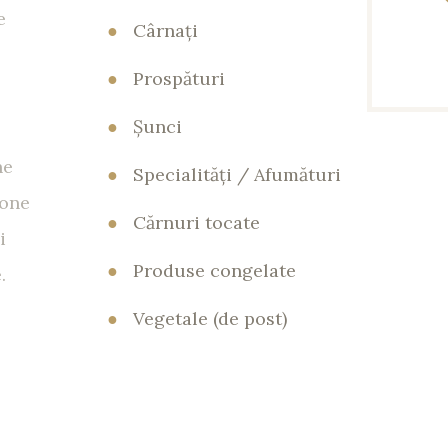
e
●
Cârnaţi
●
Prospături
●
Şunci
ne
●
Specialităţi / Afumături
tone
●
Cărnuri tocate
i
●
Produse congelate
.
●
Vegetale (de post)