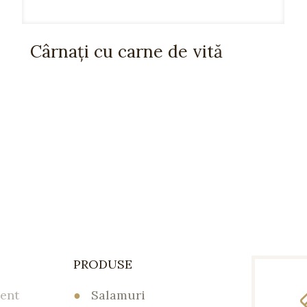
Cârnați cu carne de vită
PRODUSE
ent
●
Salamuri