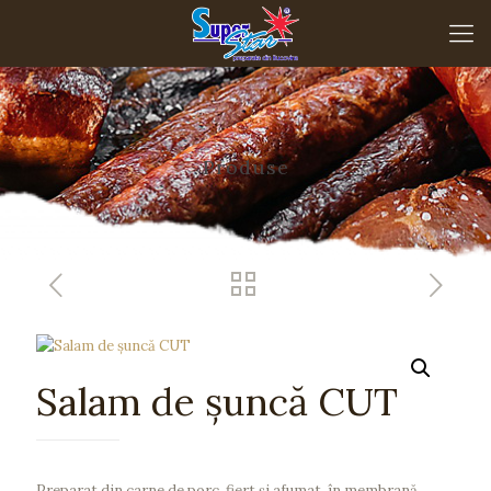
Produse
Salam de șuncă CUT
Preparat din carne de porc, fiert şi afumat, în membrană