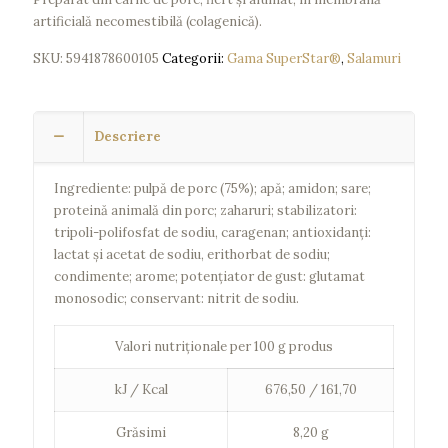
artificială necomestibilă (colagenică).
SKU:
5941878600105
Categorii:
Gama SuperStar®
,
Salamuri
Descriere
Ingrediente: pulpă de porc (75%); apă; amidon; sare;
proteină animală din porc; zaharuri; stabilizatori:
tripoli-polifosfat de sodiu, caragenan; antioxidanţi:
lactat şi acetat de sodiu, erithorbat de sodiu;
condimente; arome; potenţiator de gust: glutamat
monosodic; conservant: nitrit de sodiu.
Valori nutriționale per 100 g produs
kJ / Kcal
676,50 / 161,70
Grăsimi
8,20 g