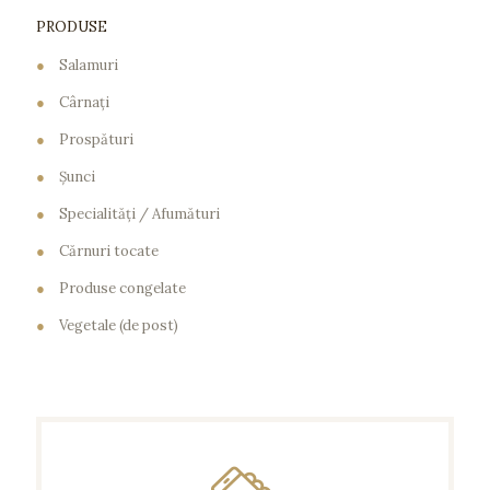
PRODUSE
●
Salamuri
●
Cârnaţi
●
Prospături
●
Şunci
●
Specialităţi / Afumături
●
Cărnuri tocate
●
Produse congelate
●
Vegetale (de post)