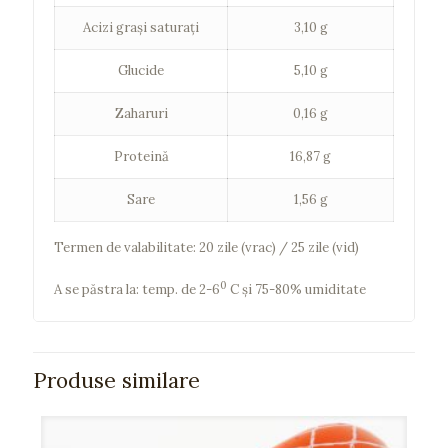
Acizi grași saturați
3,10 g
Glucide
5,10 g
Zaharuri
0,16 g
Proteină
16,87 g
Sare
1,56 g
Termen de valabilitate: 20 zile (vrac) / 25 zile (vid)
0
A se păstra la: temp. de 2-6
C şi 75-80% umiditate
Produse similare