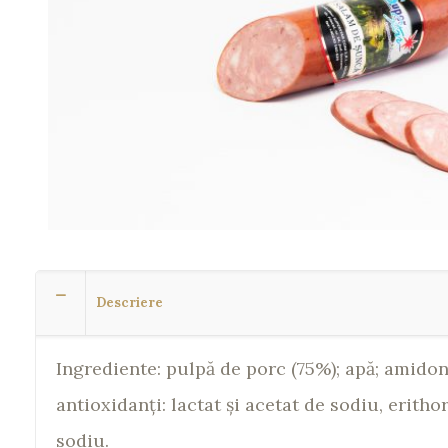
Descriere
Ingrediente: pulpă de porc (75%); apă; amidon;
antioxidanţi: lactat şi acetat de sodiu, erit
sodiu.