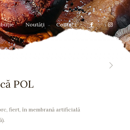
ibuţie
Noutăţi
Contact
ncă POL
c, fiert, în membrană artificială
).