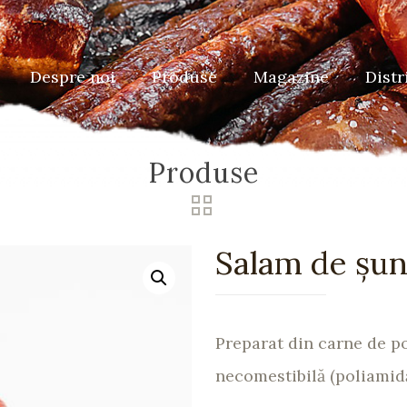
Despre noi
Produse
Magazine
Distr
Produse
Salam de șu
Preparat din carne de por
necomestibilă (poliamidă