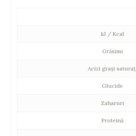
kJ / Kcal
Grăsimi
Acizi grași saturaț
Glucide
Zaharuri
Proteină