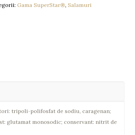
egorii:
Gama SuperStar®
,
Salamuri
ori: tripoli-polifosfat de sodiu, caragenan;
ust: glutamat monosodic; conservant: nitrit de