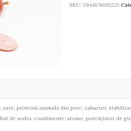
SKU:
5941878601225
Cat
 sare; proteină animală din porc; zaharuri; stabilizat
horbat de sodiu; condimente; arome; potenţiator de g