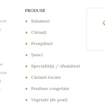
PRODUSE
ent
●
Salamuri
e
●
Cârnaţi
●
Prospături
●
Şunci
ne
●
Specialităţi / Afumături
tone
●
Cărnuri tocate
i
●
Produse congelate
.
●
Vegetale (de post)